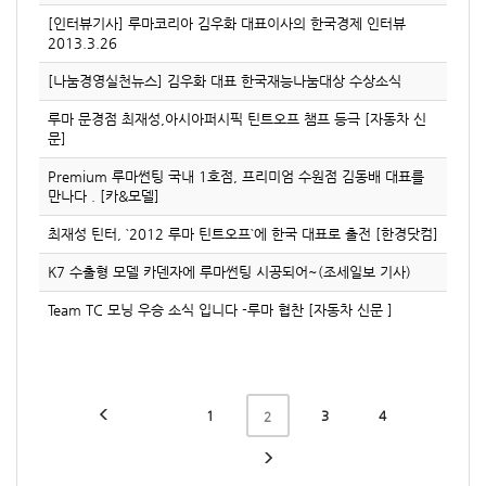
[인터뷰기사] 루마코리아 김우화 대표이사의 한국경제 인터뷰
2013.3.26
[나눔경영실천뉴스] 김우화 대표 한국재능나눔대상 수상소식
루마 문경점 최재성,아시아퍼시픽 틴트오프 챔프 등극 [자동차 신
문]
Premium 루마썬팅 국내 1호점, 프리미엄 수원점 김동배 대표를
만나다 . [카&모델]
최재성 틴터, `2012 루마 틴트오프`에 한국 대표로 출전 [한경닷컴]
K7 수출형 모델 카덴자에 루마썬팅 시공되어~(조세일보 기사)
Team TC 모닝 우승 소식 입니다 -루마 협찬 [자동차 신문 ]
1
3
4
2