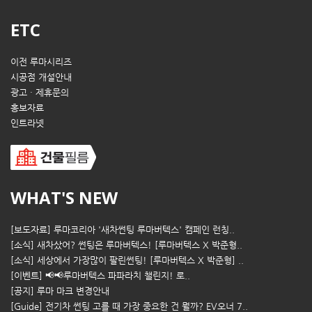
ETC
이전 루마시리즈
시공점 개설안내
광고 · 제휴문의
홍보자료
인트라넷
WHAT'S NEW
[보도자료] 루마코리아 '새차썬팅 루마버텍스' 캠페인 런칭..
[소식] 새차샀어? 썬팅은 루마버텍스! [루마버텍스 X 박준형..
[소식] 세상에서 가장많이 팔린썬팅! [루마버텍스 X 박준형] ..
[이벤트] 📢📢루마버텍스 파파라치 챌린지! 로..
[공지] 루마 마크 변경안내
[Guide] 전기차 썬팅 고를 때 가장 중요한 건 뭘까? EV오너 7..