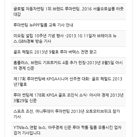
글로벌 자동차썬팅 1위 브랜드 루마썬팅, 2016 서울오토살롱 터줏
대감
루마썬팅 뉴PPF필름 교육 기사 안내
미오림 설립 10주년 기념 행사 -2013.10.11일자 브레이크 뉴
스,GBN경북 방송 기사
골프 헤럴드 2013년 9월호 루마 버텍스 전면 광고
홈플러스, 브랜드 기프트카드 4종 추가 런칭-2013년 8월5일 아시
아 경제 신문
제17회 루마썬팅배 KPGA시니어 선주권 대회- 골프 헤럴드 2013
년7월호
루마 썬팅제 178회 KPGA 골프 조인식 소식- 아시아 경제 2013년
3월29일 신문
스포츠 조선, 머니투데이 루마썬팅 2013년 오토모티브위크 참가
기사
YTN뉴스,연합 뉴스, 아주경제 신문 루마 짝퉁 필름 유통시킨 업자
검거 기사입니다.