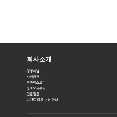
회사소개
경영이념
사회공헌
루마히스토리
찾아오시는길
건물필름
브랜드 마크 변경 안내