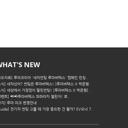
WHAT'S NEW
보도자료] 루마코리아 '새차썬팅 루마버텍스' 캠페인 런칭..
소식] 새차샀어? 썬팅은 루마버텍스! [루마버텍스 X 박준형..
소식] 세상에서 가장많이 팔린썬팅! [루마버텍스 X 박준형] ..
이벤트] 📢📢루마버텍스 파파라치 챌린지! 로..
공지] 루마 마크 변경안내
Guide] 전기차 썬팅 고를 때 가장 중요한 건 뭘까? EV오너 7..