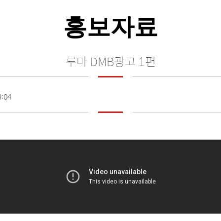
홍보자료
루마 DMB광고 1편
3:04