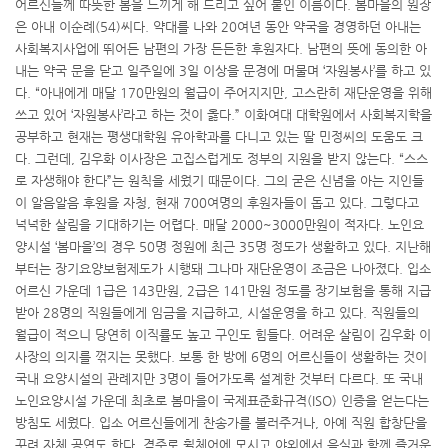
어르신들께 따뜻한 봄을 느끼게 해 드리고 싶어 붙인 이름이다. 봄마을의 원장
은 아내 이순례(54)씨다. 약대를 나와 20여년 동안 약국을 경영하던 아내는
사회복지사업에 뛰어든 남편의 가장 든든한 후원자다. 남편의 뜻에 동의한 아
내는 약국 문을 닫고 일주일에 3일 이상을 문경에 머물며 ‘자원봉사’를 하고 있
다. “아내에게 매달 170만원의 월급이 주어지지만, 고스란히 재단운영을 위해
쓰고 있어 ‘자원봉사’라고 하는 것이 옳다.” 이화여대 대학원에서 사회복지학을
공부하고 현재는 평생대학원 유아학과를 다니고 있는 딸 민정씨의 도움도 크
다. 그런데, 김우화 이사장은 고집스럽게도 정부의 지원을 받지 않는다. “스스
로 자생해야 한다”는 원칙을 세웠기 때문이다. 그의 굳은 신념을 아는 지인들
이 알음알음 후원을 자청, 현재 700여명의 후원자들이 돕고 있다. 그렇다고
넉넉한 살림을 기대하기는 어렵다. 매달 2000~3000만원이 적자다. 노인요
양시설 ‘봄마을’의 경우 50명 정원에 최근 35명 정도가 생활하고 있다. 지난해
부터는 장기요양보험제도가 시행돼 그나마 재단운영이 조금은 나아졌다. 입소
어르신 가운데 1급은 143만원, 2급은 141만원 정도를 장기보험을 통해 지급
받아 28명의 직원들에게 임금을 지급하고, 시설운영을 하고 있다. 직원들의
월급이 적으니 당연히 이직률도 높고 구인도 힘들다. 어려운 살림이 김우화 이
사장의 의지를 꺾지는 못했다. 보통 한 방에 6명의 어르신들이 생활하는 것이
국내 요양시설의 관례지만 3명이 들어가도록 설계한 것부터 다르다. 또 국내
노인요양시설 가운데 최초로 봄마을이 국제표준화규격(ISO) 인증을 얻는다는
방침도 세웠다. 입소 어르신들에게 찬송가를 불러주거나, 아예 직원 합창단을
꾸려 자체 공연도 한다. 격주로 휠체어에 모시고 야외에서 음식과 함께 즐거운