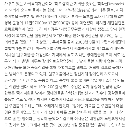
가꾸고 있는 사회복지재단이다. ‘미오림’이란 기적을 뜻하는 ‘미라클’(miracle)
과 오리가 숲으로 들어가는 형상, 그리고 ‘드림’(dream)에서 따온 말로, 사회
복지학을 공부한 딸 민정(30)씨가 지었다. 부지는 노후를 보내기 위해 매입한
경북 문경의 11만57000m²(3만5000평) 땅에 마련했다. 하지만 재단설립은
호락호락하지 않았다. 김 이사장은 “지방공무원들과 마찰이 생겼고, 당시 현직
시장이 복지재단을 설립하면서 허가가 되질 않아 행정심판을 청구하는 등 큰
어려움을 겪었다”고 회상했다. 우여곡절 끝에 2003년 9월 ‘미오림복지재단’의
설립허가를 받았다. 이듬해 2월 경북 문경시 사회복지시설 제1호로 장애인복
지시설 ‘친구마을’을 개원했다. 자택에서 홀로 지내던 장애인들이 모여 서로 ‘친
구’가 돼 ‘마을’을 이루는 장애인보호작업장이다. 낮에 돌볼 사람이 없는 지역
장애인들을 모아 공동작업을 통해 재활치료를 겸하고, 저녁에 집으로 돌아가
는 방식으로 운영되고 있다. 친구마을에서는 정신지체 장애인과 지도교사
3~4명이 1시간 정도 운동을 하고, 봉투에 풀을 붙이는 작업이나 쇼핑백 만드
는 작업을 한다. 하루 100~200원 정도의 수입은 각자 통장에 입금해 준다.
한번은 ‘국가지원을 받아서 장애인들을 착복한다’는 신고가 접수돼 경찰관들이
출동한 적도 있었다. 하지만 사회복지시설의 기능과 필요성을 이해하지 못했
던 주민들의 오해는 그리 오래가지 않았다. “장애인 가족을 둔 주민들의 대환
영은 물론이었고, 집에 가기 싫다며 떼를 쓰는 장애우 아이들을 볼 때마다 참
으로 잘 한 일이라는 생각이 들었다.” 김우화 이사장은 내친김에 노인요양시설
도 짓기로 했다. 그래서 세운 곳이 2008년 4월 준공한 ‘봄마을’이다. 입소하는