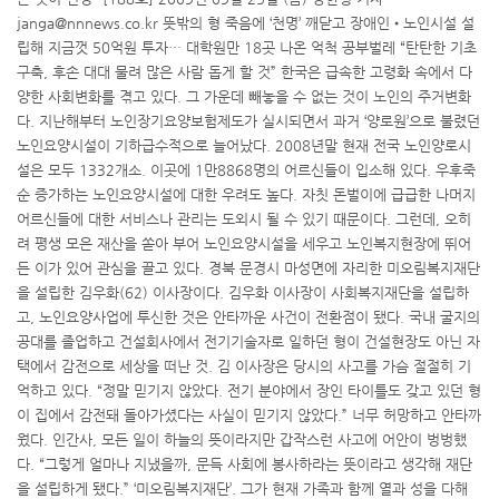
janga@nnnews.co.kr 뜻밖의 형 죽음에 ‘천명’ 깨닫고 장애인•노인시설 설
립해 지금껏 50억원 투자… 대학원만 18곳 나온 억척 공부벌레 “탄탄한 기초
구축, 후손 대대 물려 많은 사람 돕게 할 것” 한국은 급속한 고령화 속에서 다
양한 사회변화를 겪고 있다. 그 가운데 빼놓을 수 없는 것이 노인의 주거변화
다. 지난해부터 노인장기요양보험제도가 실시되면서 과거 ‘양로원’으로 불렸던
노인요양시설이 기하급수적으로 늘어났다. 2008년말 현재 전국 노인양로시
설은 모두 1332개소. 이곳에 1만8868명의 어르신들이 입소해 있다. 우후죽
순 증가하는 노인요양시설에 대한 우려도 높다. 자칫 돈벌이에 급급한 나머지
어르신들에 대한 서비스나 관리는 도외시 될 수 있기 때문이다. 그런데, 오히
려 평생 모은 재산을 쏟아 부어 노인요양시설을 세우고 노인복지현장에 뛰어
든 이가 있어 관심을 끌고 있다. 경북 문경시 마성면에 자리한 미오림복지재단
을 설립한 김우화(62) 이사장이다. 김우화 이사장이 사회복지재단을 설립하
고, 노인요양사업에 투신한 것은 안타까운 사건이 전환점이 됐다. 국내 굴지의
공대를 졸업하고 건설회사에서 전기기술자로 일하던 형이 건설현장도 아닌 자
택에서 감전으로 세상을 떠난 것. 김 이사장은 당시의 사고를 가슴 절절히 기
억하고 있다. “정말 믿기지 않았다. 전기 분야에서 장인 타이틀도 갖고 있던 형
이 집에서 감전돼 돌아가셨다는 사실이 믿기지 않았다.” 너무 허망하고 안타까
웠다. 인간사, 모든 일이 하늘의 뜻이라지만 갑작스런 사고에 어안이 벙벙했
다. “그렇게 얼마나 지냈을까, 문득 사회에 봉사하라는 뜻이라고 생각해 재단
을 설립하게 됐다.” ‘미오림복지재단’. 그가 현재 가족과 함께 열과 성을 다해