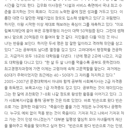
시간을 갖기도 한다. 김우화 이사장은 “시설과 서비스 측면에서 국내 최고 수
준을 유지하는 것이 목표다. 각고의 노력한 끝에 많은 성과를 거두고 있다. 이
름만 대면 다 알만한 재벌기업의 장모도 입소해 생활하고 있다”고 귀띔했다.
하지만, 이왕 시작한 이상 제대로 해보려는 욕심이 그를 재촉하고 있다. “미오
림복지재단에 쏟아 부은 유형무형의 자산이 대략 50억원쯤 된다. 그런데 셈해
보니 앞으로 20억원은 더 들여야 할 것 같다. 지인들은 다들 ‘미친 것 아니
냐’는 반응을 보인다. 하지만 두세 명은 참 잘한 일이라고 격려해 위안을 삼고
있다.” 그는 공부에도 남다른 열정을 갖고 있다. 고려대에서 행정학을 전공하
고, 지금까지 모두 18곳의 대학원을 다녔다. 1년에 평균 2곳에 나갔고, 지금
도 대학원을 다니고 있다. “한 살 두 살 나이를 먹을수록 공부도 못하겠더라.
최고경영자과정에 가면 이제는 고령자에 속해 고문역할을 맡는다. 과거에는
60대가 주력이었지만 최근에는 40•50대가 그 자리를 차지하고 있다.”
2005~2007년 문경대학에서 아내와 함께 공부해 사회복지사는 2급 자격증
을 취득했고, 보육교사는 1급 자격증도 갖고 있다. 공부하는 것이 재미있다는
그는 한 달에 조찬회만 7~8회 나갈 정도로 왕성한 활동을 이어가고 있다. 그
가 사회복지사업을 통해 ‘공부’한 것은 따로 있었다. 바로 ‘빈손으로 왔다 빈손
으로 가는 겸허한 마음’이다. “죽음이란 룰을 가진 게임은 누구에게나 공평하
다. 누구도 예외 없이 적용 받는 것이 죽음이다. 기저귀 차고 나와서 기저귀 차
고 가는 것이 인생 아니겠는가.” 대부분 일평생 열심히 모아 자녀들에게 재산
을 물려주고 죽음을 맞이하고 싶어 한다. “빈손으로 왔다 빈손으로 가는 인생,