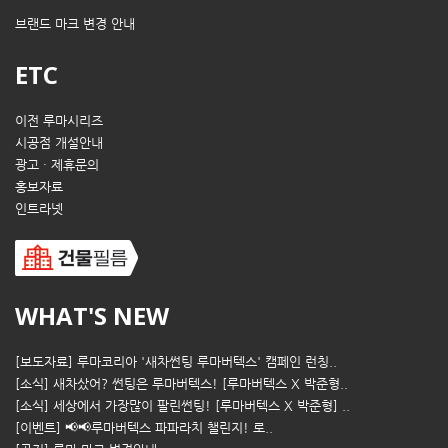
브랜드 마크 변경 안내
ETC
이전 루마시리즈
시공점 개설안내
광고 · 제휴문의
홍보자료
인트라넷
WHAT'S NEW
[보도자료] 루마코리아 '새차썬팅 루마버텍스' 캠페인 런칭..
[소식] 새차샀어? 썬팅은 루마버텍스! [루마버텍스 X 박준형..
[소식] 세상에서 가장많이 팔린썬팅! [루마버텍스 X 박준형] ..
[이벤트] 📢📢루마버텍스 파파라치 챌린지! 로..