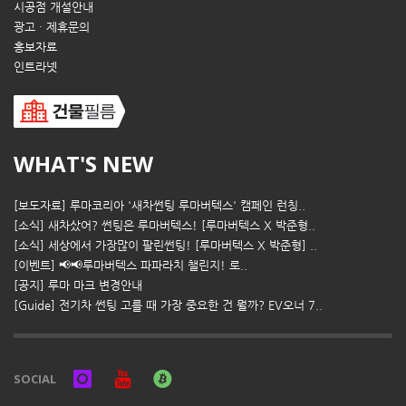
시공점 개설안내
광고 · 제휴문의
홍보자료
인트라넷
WHAT'S NEW
[보도자료] 루마코리아 '새차썬팅 루마버텍스' 캠페인 런칭..
[소식] 새차샀어? 썬팅은 루마버텍스! [루마버텍스 X 박준형..
[소식] 세상에서 가장많이 팔린썬팅! [루마버텍스 X 박준형] ..
[이벤트] 📢📢루마버텍스 파파라치 챌린지! 로..
[공지] 루마 마크 변경안내
[Guide] 전기차 썬팅 고를 때 가장 중요한 건 뭘까? EV오너 7..
SOCIAL